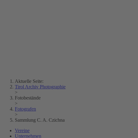
Erich Dapunt
Lois Hechenblaikner
Zita Oberwalder
Fotorätsel
Kontakt
Lichtbild
Creative Commons (Free Download)
Sammlung Klebelsberg
Stadtarchiv Bozen
Sammlung
Eisenbahnfreunde Lienz
News
SPHÄRE
Aktuelle Seite:
Tirol Archiv Photographie
>
Fotobestände
>
Fotografen
>
Sammlung C. A. Czichna
Vereine
Unternehmen