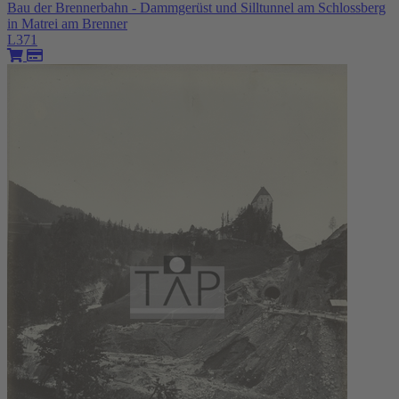
Bau der Brennerbahn - Dammgerüst und Silltunnel am Schlossberg
in Matrei am Brenner
L371