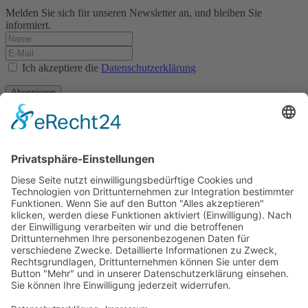
Melden Sie sich für unseren Newsletter an, und bleiben Sie
informiert.
Ich akzeptiere die
Datenschutzerklärung
Abonnieren
Impressum
Datenschutz
AGB
Tiroler Archiv für photographische Dokumentation
und Kunst
Egger-Lienz-Platz 2 (Büro), Hauptplatz 7 (Postadresse), 9900
Lienz, Österreich | Tel.:+43 (0) 4852-98238
Rathausplatz 1, 39031 Bruneck, Italien | Tel.: +39 0474 545 400
Diese E-Mail-Adresse ist vor Spambots geschützt! Zur Anzeige
muss JavaScript eingeschaltet sein.