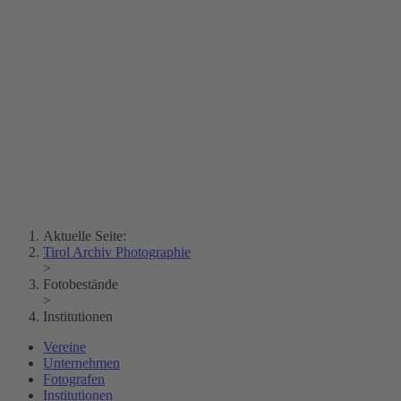
Erich Dapunt
Lois Hechenblaikner
Zita Oberwalder
Fotorätsel
Kontakt
Lichtbild
Creative Commons (Free Download)
Sammlung Klebelsberg
Stadtarchiv Bozen
Sammlung
Eisenbahnfreunde Lienz
News
SPHÄRE
Aktuelle Seite:
Tirol Archiv Photographie
>
Fotobestände
>
Institutionen
Vereine
Unternehmen
Fotografen
Institutionen