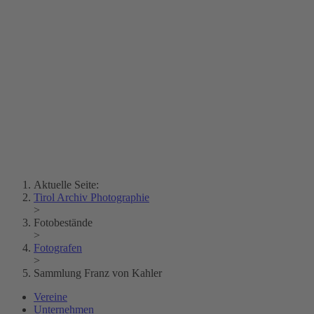
Erich Dapunt
Lois Hechenblaikner
Zita Oberwalder
Fotorätsel
Kontakt
Lichtbild
Creative Commons (Free Download)
Sammlung Klebelsberg
Stadtarchiv Bozen
Sammlung
Eisenbahnfreunde Lienz
News
SPHÄRE
Aktuelle Seite:
Tirol Archiv Photographie
>
Fotobestände
>
Fotografen
>
Sammlung Franz von Kahler
Vereine
Unternehmen