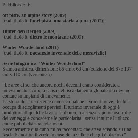
Pubblicazioni:
off piste. an alpine story (2009)
[trad. titolo it.
fuori pista. una storia alpina
(2009)],
Hinter den Bergen (2009)
[trad. titolo it.
dietro le montagne
(2009)],
Winter Wonderland (2011)
[trad. titolo it.
paesaggio invernale delle meraviglie
]
Serie fotografica "Winter Wonderland"
Stampa artistica, dimensioni: 85 cm x 68 cm (edizione del 6) e 137
cm x 110 cm (versione 5)
"Le aree di sci che ancora pochi decenni erano considerate a
innevamento sicuro, a causa del riscaldamento globale ora devono
contare su impianti di innevamento.
La storia dell'arte recente conosce qualche lavoro di neve, di chi si
occupa di scioglimenti previsti. Il turismo invernale di oggi è
produttore di qualche lavoro scultoreo, ma senza saperne usufruire
dei vantaggi e conoscerne le particolarità , senza intuirne l'utilizzo
come pubblicità strategicamente .
Recentemente qualcuno mi ha raccontato che stava sciando su una
fascia bianca tra il verde intenso della valle e che gli è piaciuto ".