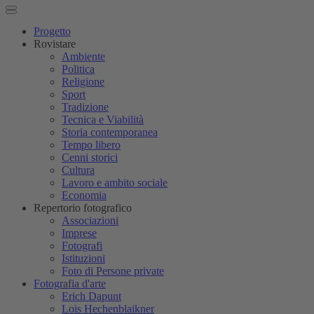
Progetto
Rovistare
Ambiente
Politica
Religione
Sport
Tradizione
Tecnica e Viabilità
Storia contemporanea
Tempo libero
Cenni storici
Cultura
Lavoro e ambito sociale
Economia
Repertorio fotografico
Associazioni
Imprese
Fotografi
Istituzioni
Foto di Persone private
Fotografia d'arte
Erich Dapunt
Lois Hechenblaikner