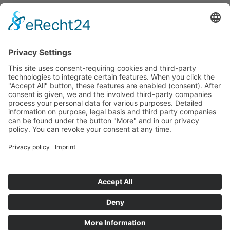
Colophon
Data privacy
Condizioni generali di contratto
Archivio Tirolese per la documentazione e l'arte
fotografica
Piazza Egger-Lienz 2 (Ufficio), Piazza Principale 7 (Indirizzo
Postale), A-9900 Lienz, Austria | Tel.:+43 (0) 4852-98238
Piazza Municipio 1, I-39031 Brunico, Italia | Tel.: +39 0474 545
400
Questo indirizzo email è protetto dagli spambots. È necessario
abilitare JavaScript per vederlo.