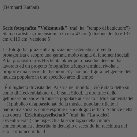
(Bernhard Kathan)
Serie fotografica "Volksmusik"
(trad. ita. "tempo di batticuore")
Stampa artistica, dimensioni: 53 cm x 43 cm (edizione del 6) e 137
cm x 110 cm (versione 5)
La fotografia, grazie all'applicazione sistematica, diventa
protagonista e scopre una gamma molto ampia di fenomeni sociali.
A tal proposito Lois Hechenblaikner per quasi due decenni ha
lavorato ad un progetto fotografico a lungo termine, rivolta a
proporre una specie di "fisionomia", cioè una figura nel genere della
musica popolare in uno specifico arco di tempo.
"É il biglietto di visita dell'Austria nel mondo " ciò è stato detto sul
conto di Heckenblaikner da Ursula Stiedl, la direttrice dello
gettonassimo show di musica popolare austriaco " Musikantenstadel
". Il pubblico di appassionati della musica popolare riflette il
panorama sociale, come esprime il sociologo Gerhard Schulze nella
sua opera
"Erlebnisgesellschaft"
(trad. ita.:"La società
avventuriera" ) che rispecchia la sociologia della cultura
contemporanea , descritta in dettaglio e secondo lui racchiusa nel
suo "armonico nido "!