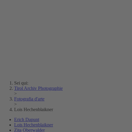
Erich Dapunt
Lois Hechenblaikner
Zita Oberwalder
Fotoenigma
Contatto
Argento vivo
Creative Commons (Free Download)
Collezione Klebelsberg
Archivio Storico della
Città di Bolzano
Collezione
Eisenbahnfreunde Lienz
News
SPHÄRE
Sei qui:
Tirol Archiv Photographie
>
Fotografia d'arte
>
Lois Hechenblaikner
Erich Dapunt
Lois Hechenblaikner
Zita Oberwalder