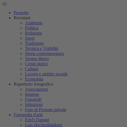
Progetto
Rovistare
Ambiente
Politica
Religione
Sport
Tradizione
Tecnica e Viabilità
Storia contemporanea
Tempo libero
Cenni storici
Cultura
Lavoro e ambito sociale
Economia
Repertorio fotografico
Associazioni
Imprese
Fotografi
Istituzioni
Foto di Persone private
Fotografia d'arte
Erich Dapunt
Lois Hechenblaikner