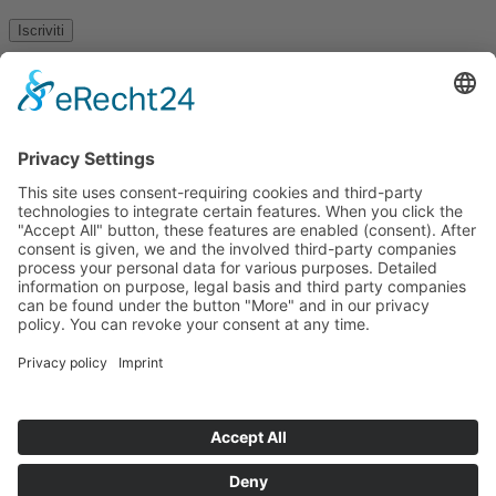
Iscriviti
Colophon
Data privacy
Condizioni generali di contratto
Archivio Tirolese per la documentazione e l'arte
fotografica
Piazza Egger-Lienz 2 (Ufficio), Piazza Principale 7 (Indirizzo
Postale), A-9900 Lienz, Austria | Tel.:+43 (0) 4852-98238
Piazza Municipio 1, I-39031 Brunico, Italia | Tel.: +39 0474 545
400
Questo indirizzo email è protetto dagli spambots. È necessario
abilitare JavaScript per vederlo.