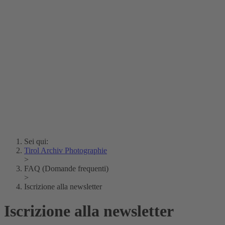
Erich Dapunt
Lois Hechenblaikner
Zita Oberwalder
Fotoenigma
Contatto
Argento vivo
Creative Commons (Free Download)
Collezione Klebelsberg
Archivio Storico della
Città di Bolzano
Collezione
Eisenbahnfreunde Lienz
News
SPHÄRE
Sei qui:
Tirol Archiv Photographie
>
FAQ (Domande frequenti)
>
Iscrizione alla newsletter
Iscrizione alla newsletter