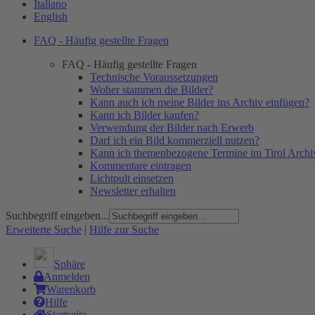
Italiano
English
FAQ - Häufig gestellte Fragen
FAQ - Häufig gestellte Fragen
Technische Voraussetzungen
Woher stammen die Bilder?
Kann auch ich meine Bilder ins Archiv einfügen?
Kann ich Bilder kaufen?
Verwendung der Bilder nach Erwerb
Darf ich ein Bild kommerziell nutzen?
Kann ich themenbezogene Termine im Tirol Archiv
Kommentare eintragen
Lichtpult einsetzen
Newsletter erhalten
Suchbegriff eingeben...
Erweiterte Suche
|
Hilfe zur Suche
Sphäre
Anmelden
Warenkorb
Hilfe
Startseite