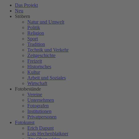
Das Projekt
Neu
Stöbern
Natur und Umwelt
Politik
Religion
Sport
Tradition
Technik und Verkehr
Zeitgeschichte
Freizeit
Historisches
Kultur
Arbeit und Soziales
Wirtschaft
Fotobestände
Vereine
Unternehmen
Fotografen
Institutionen
Privatpersonen
Fotokunst
Erich Dapunt
Lois Hechenblaikner