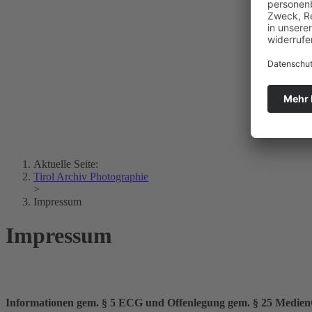
Lois Hechenblaikner
Zita Oberwalder
Fotorätsel
Kontakt
Lichtbild
Creative Commons (Free Download)
Sammlung Klebelsberg
Stadtarchiv Bozen
Sammlung
Eisenbahnfreunde Lienz
News
SPHÄRE
Aktuelle Seite:
Tirol Archiv Photographie
>
Impressum
Impressum
Informationen gem. § 5 ECG und Offenlegung gem. § 25 Medie