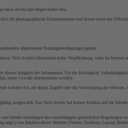
e muss JavaScript eingeschaltet sein.
chivs für photographische Dokumentation und Kunst bietet der Öffentli
achstehenden allgemeinen Nutzungsbedingungen gelten.
urz: Tirol Archiv) übernimmt keine Verpflichtung, seine im Internet a
e dienen lediglich der Information. Für die Richtigkeit, Vollständigkeit
gfalt, keine Gewähr übernommen werden.
leich welcher Art, die durch Zugriff oder die Verwendung der Website
fältig ausgewählt. Das Tirol Archiv hat keinen Einfluss auf die Inhalt
e und Inhalte unterliegen den einschlägigen gesetzlichen Regelungen i
ng udgl.) von Inhalten dieser Website (Texten, Grafiken, Layout, Bildm