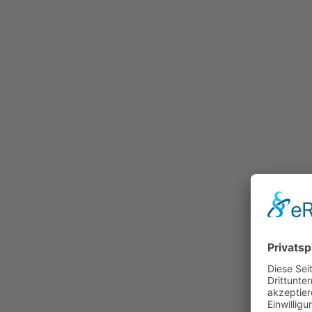
Stöbern
Natur und Umwelt
Politik
Religion
Sport
Tradition
Technik und Verkehr
Eisenbahnen
Zeitgeschichte
Erster Weltkrieg
Gebirgskrieg 1915-1918
(Dolomitenfront)
Freizeit
Historisches
Kultur
Arbeit und Soziales
Wirtschaft
Fotobestände
Vereine
Unternehmen
Fotografen
Institutionen
Privatpersonen
Fotokunst
Erich Dapunt